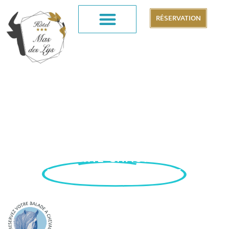
RÉSERVATION
Hôtel 3 étoiles en Camargue
LE MAS DES LYS
Les Saintes Maries de la Mer
PISCINE CHAUFFÉE
D'AVRIL À NOVEMBRE